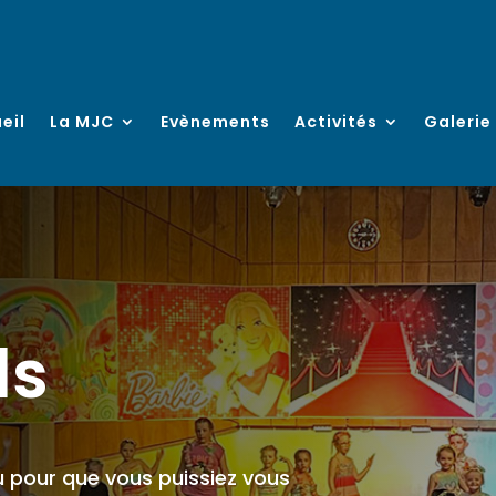
eil
La MJC
Evènements
Activités
Galerie
ds
pour que vous puissiez vous