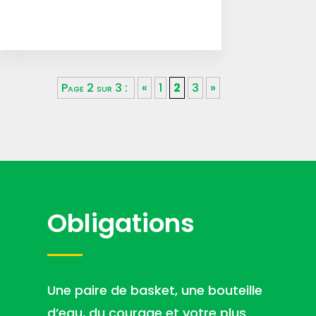
Page 2 sur 3 :
«
1
2
3
»
Obligations
Une paire de basket, une bouteille
d’eau, du courage et votre plus