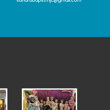
sandrabapstmjc@gmail.com