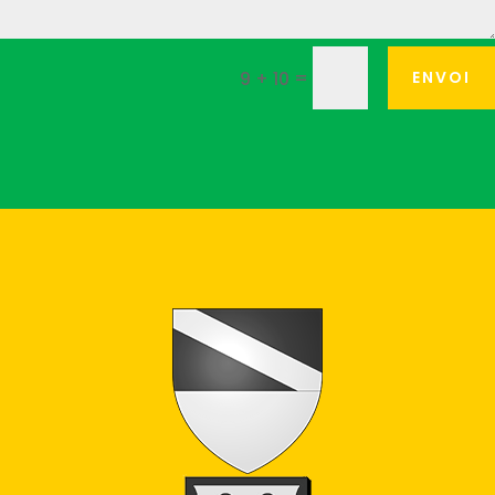
=
ENVOI
9 + 10