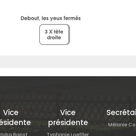
Vice
Vice
Secréta
ésidente
présidente
Mélanie Col
ndra Bapst
Typhanie Loeffler