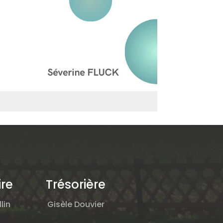
ire
Trésorière
lin
Gisèle Douvier