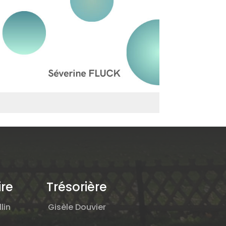
ire
Trésorière
lin
Gisèle Douvier