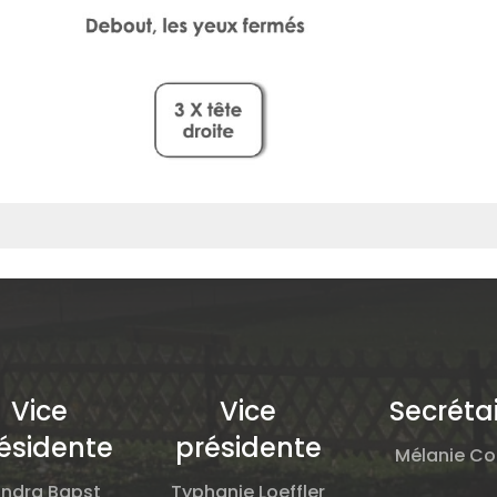
Vice
Vice
Secréta
ésidente
présidente
Mélanie Col
ndra Bapst
Typhanie Loeffler